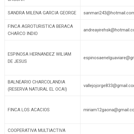
SANDRA MILENA GARCIA GEORGE
sanmari243@hotmail.co
FINCA AGROTURISTICA BERACA
andreayirehsk@hotmail.
CHARCO INDIO
ESPINOSA HERNANDEZ WILIAM
espinosaenelguaviare@g
DE JESUS
BALNEARIO CHARCOLANDIA
vallejojorge833@gmail.c
(RESERVA NATURAL EL OCAI)
FINCA LOS ACACIOS
miriam12gaona@gmail.c
COOPERATIVA MULTIACTIVA