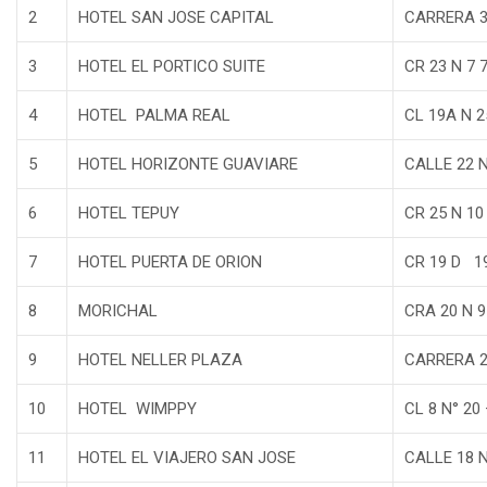
2
HOTEL SAN JOSE CAPITAL
CARRERA 3
3
HOTEL EL PORTICO SUITE
CR 23 N 7 
4
HOTEL PALMA REAL
CL 19A N 
5
HOTEL HORIZONTE GUAVIARE
CALLE 22 N
6
HOTEL TEPUY
CR 25 N 10
7
HOTEL PUERTA DE ORION
CR 19 D 1
8
MORICHAL
CRA 20 N 
9
HOTEL NELLER PLAZA
CARRERA 2
10
HOTEL WIMPPY
CL 8 N° 20 
11
HOTEL EL VIAJERO SAN JOSE
CALLE 18 N